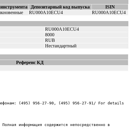
.инструмента
Депозитарный код выпуска
ISIN
ыкновенные
RU000A10ECU4
RU000A10ECU4
RU000A10ECU4
8000
RUB
Нестандартный
Референс КД
ефонам: (495) 956-27-90, (495) 956-27-91/ For details 
 Полная информация содержится непосредственно в 