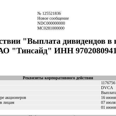
№
125521836
Новое сообщение
NDC000000000
MC0281000000
твии "Выплата дивидендов в в
О "Тинсайд" ИНН 9702080941 (
Реквизиты корпоративного действия
1176756
DVCA
Выплата
тре акционеров
16 июня 
ов лицам
07 июля 
01 июня 